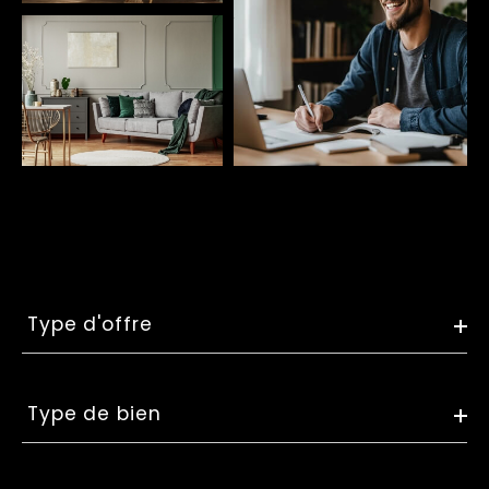
Type
d'offre
Type d'offre
Type
de
Type de bien
bien