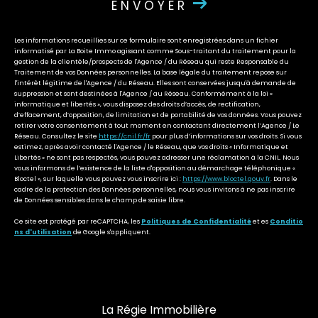
ENVOYER
Les informations recueillies sur ce formulaire sont enregistrées dans un fichier
informatisé par La Boite Immo agissant comme Sous-traitant du traitement pour la
gestion de la clientèle/prospects de l'Agence / du Réseau qui reste Responsable du
Traitement de vos Données personnelles. La base légale du traitement repose sur
l'intérêt légitime de l'Agence / du Réseau. Elles sont conservées jusqu'à demande de
suppression et sont destinées à l'Agence / au Réseau. Conformément à la loi «
informatique et libertés », vous disposez des droits d’accès, de rectification,
d’effacement, d’opposition, de limitation et de portabilité de vos données. Vous pouvez
retirer votre consentement à tout moment en contactant directement l’Agence / Le
Réseau. Consultez le site
https://cnil.fr/fr
pour plus d’informations sur vos droits. Si vous
estimez, après avoir contacté l'Agence / le Réseau, que vos droits « Informatique et
Libertés » ne sont pas respectés, vous pouvez adresser une réclamation à la CNIL. Nous
vous informons de l’existence de la liste d'opposition au démarchage téléphonique «
Bloctel », sur laquelle vous pouvez vous inscrire ici :
https://www.bloctel.gouv.fr
. Dans le
cadre de la protection des Données personnelles, nous vous invitons à ne pas inscrire
de Données sensibles dans le champ de saisie libre.
Ce site est protégé par reCAPTCHA, les
Politiques de Confidentialité
et es
Conditio
ns d'utilisation
de Google s'appliquent.
La Régie Immobilière