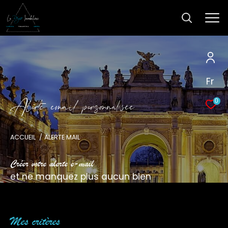
Fr
A
l
e
t
e
e
m
a
i
p
e
s
o
n
a
i
é
e
0
ACCUEIL
ALERTE MAIL
Créer votre alerte e-mail
et ne manquez plus aucun bien
Mes critères