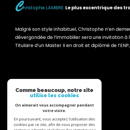
C
hristophe LAMBRE:
Le plus excentrique des tro
Malgré son style inhabituel, Christophe n’en deme
dévergondée de l’immobilier sera une invitation à 
Titulaire d’un Master II en droit et diplômé de l’ENP
Comme beaucoup, notre site
La Régie Immobilière
utilise les cookies
On aimerait vous accompagner pendant
03 83 222 777
votre visite.
contact@laregieimmobiliere.fr
71 RUE DE LA REPUBLIQUE
En poursuivant, vous acceptez l'utilisation des
cookies par ce site, afin de vous proposer des
54000
nancy