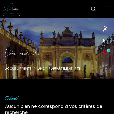
Fr
V
o
r
e
r
e
c
e
c
e
0
ACCUEIL
VENTE
NANCY
APPARTEMENT
T1
Désolé
Aucun bien ne correspond à vos critères de
recherche