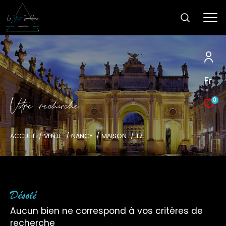
Fr
V
o
r
e
r
e
c
e
c
e
0
ACCUEIL
VENTE
NANCY
MAISON
T7
Désolé
Aucun bien ne correspond à vos critères de
recherche