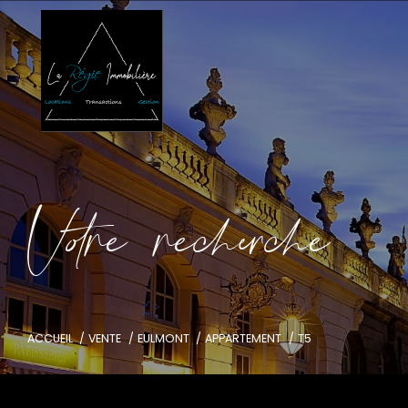
V
o
r
e
r
e
c
e
c
e
ACCUEIL
VENTE
EULMONT
APPARTEMENT
T5