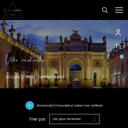
Fr
V
o
r
e
r
e
c
e
c
e
0
ACCUEIL
VENTE
APPARTEMENT
5
Annonce(s) trouvée(s) selon vos critères
Trier par
Les plus récentes